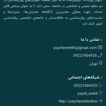
«روان رویداد»، گروهی‌ست که به دلیل اهمیت آموزش‌های روان‌شناختی در
دو سطح عمومی و تخصّصی در جامعه، سعی دارد تا به عنوان مرجعی قابل
اعتماد، جهت معرّفی معتبرترین کارگاه‌ها، همایش‌ها، سمینارها و
نشست‌های روان‌شناسی به علاقه‌مندان و جامعه‌ی تخصّصی روانشناسی
کشور کمک کند.
تماس با ما
psychevent96@gmail.com
09227404935
تهران
شبکه‌های اجتماعی
09227404935
psych_event
http://psycheventonline