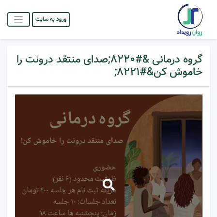
ورود به سایت
گروه درمانی &#۸۲۲۰;صدای منتقد درونت را
خاموش کن&#۸۲۲۱;