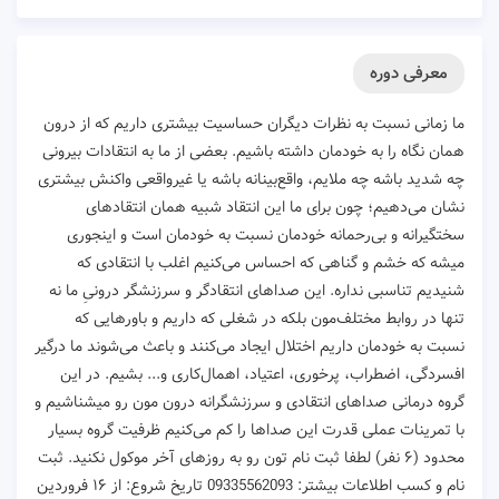
معرفی دوره
ما زمانی نسبت به نظرات دیگران حساسیت بیشتری داریم که از درون
همان نگاه را به خودمان داشته باشیم. بعضی از ما به انتقادات بیرونی
چه شدید باشه چه ملایم، واقع‌بینانه باشه یا غیرواقعی واکنش بیشتری
نشان می‌دهیم؛ چون برای ما این انتقاد شبیه همان انتقادهای
سختگیرانه و بی‌رحمانه خودمان نسبت به خودمان است و اینجوری
میشه که خشم و گناهی که احساس می‌کنیم اغلب با انتقادی که
شنیدیم تناسبی نداره. این صداهای انتقادگر و سرزنشگر درونیِ ما نه
تنها در روابط‌ مختلف‌مون بلکه در شغلی که داریم و باورهایی که
نسبت به خودمان داریم اختلال ایجاد می‌کنند و باعث می‌شوند ما درگیر
افسردگی، اضطراب، پرخوری، اعتیاد، اهمال‌کاری و... بشیم. در این
گروه درمانی صداهای انتقادی و سرزنشگرانه درون مون رو میشناشیم و
با تمرینات عملی قدرت این صداها را کم می‌کنیم ظرفیت گروه بسیار
محدود (۶ نفر) لطفا ثبت نام تون رو به روزهای آخر موکول نکنید. ثبت
نام و کسب اطلاعات بیشتر: 09335562093 تاریخ شروع: از ۱۶ فروردین