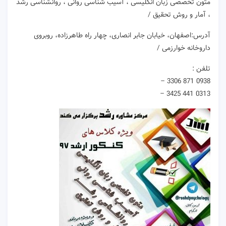
متون تخصصی زبان انگلیسی ، آسیب شناسی روانی ، روانشناسی رشد
، آمار و روش تحقیق /
آدرس:اصفهان، خیابان جابر انصاری، چهار راه طاهرزاده، روبروی
داروخانه خوارزمی /
تلفن :
0938 871 3306 –
0313 441 3425 –