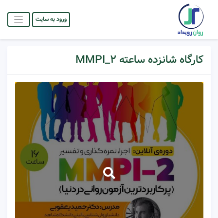
ورود به سایت
کارگاه شانزده ساعته MMPI_۲