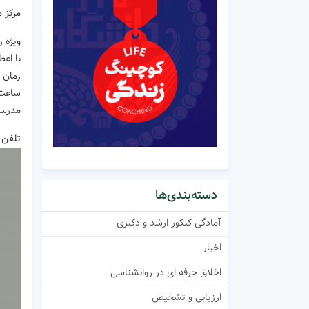
مرکز 
ویژه 
با اع
زمان برگزاری 
ساعت8 الی 18️(پذیرایی-ناه
مدرسی
تلفن : 09154455714 – 706
دسته‌بندی‌ها
آمادگی کنکور ارشد و دکتری
اخبار
اخلاق حرفه ای در روانشناسی
ارزیابی و تشخیص