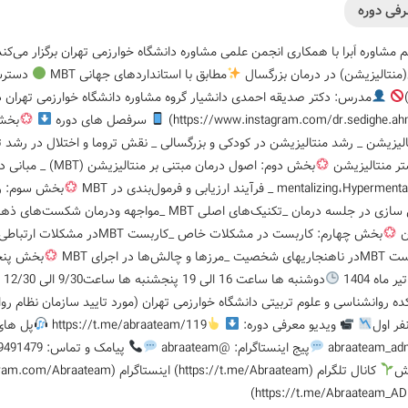
فی دوره
 مشاوره اَبرا با همکاری انجمن علمی مشاوره دانشگاه خوارزمی تهران برگزار می‌کن
منتالیزیشن) در درمان بزرگسال
مطابق با استانداردهای جهانی MBT
دسترسی
(https://www.instagram.com/dr.sedighe.ah
سرفصل های دوره
بخش 
تالیزیشن _ رشد منتالیزیشن در کودکی و بزرگسالی _ نقش تروما و اختلال در رشد ت
تر منتالیزیشن
mentalizing،Hype _ فرآیند ارزیابی و فرمول‌بندی در MBT
بخش سوم: را
ن
بخش چهارم: کاربست در مشکلات خا
رزها و چالش‌ها در اجرای MBT
بخش پنج
دوشنبه ها ساعت 16 الی 19 پنجشنبه ها ساعت9/30 الی 12/30
ده روانشناسی و علوم تربیتی دانشگاه خوارزمی تهران (مورد تایید سازمان نظام ر
ویدیو معرفی دوره:
https://t.me/abraateam/119
پل های
پیج اینستاگرام: @abraateam
پیامک و تماس: 09389491479
نش