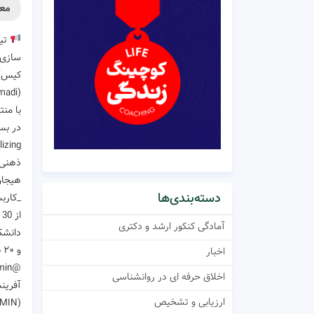
معر
تیم
سازی(
کیس)
madi)
با من
در بس
rmentalizing
هیجا
دسته‌بندی‌ها
_کاربست MBTدر ناهنجاریهای شخصیت _م
از 30 تیر ماه 1404
آمادگی کنکور ارشد و دکتری
دانشک
و ۲۰ نفر اول
اخبار
@abraateam_admin
اخلاق حرفه ای در روانشناسی
آفری
ارزیابی و تشخیص
(https://t.me/Abraateam_ADMIN)