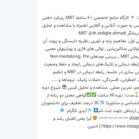
د:
کارگاه جامع تخصصی ۶۰ ساعته MBT رویکرد ذهنی
 به صورت آنلاین و آفلاین (همراه با مشاهده و تحلیل
مدرس: دکتر صدیقه احمدی دانشیار گروه مشاوره دانشگاه خوارزمی تهران درمانگر MBT @dr.sedighe.ahmadi
اول: مفاهیم پایه و تئوری _نظریه دلبستگی و پیوند آن
وانایی منتالیزیشن _توالی های فازی و پویاییهای عصبی
بخش دوم: اصول درمان مبتنی بر منتالیزیشن (MBT) _ مبانی درمان MBT _ بررسی مودهایNon-mentalizing، Pre-
بطه درمانی و تکنیک‌های درمانی _ایجاد و حفظ وضعیت
ذهنی سازی در جلسه درمان _تکنیک‌های اصلی MBT _مواجهه ودرمان شکست‌های ذهنی سازی در جلسه _رابطه درمانی در MBT و تنظیم
ص _کاربست MBTدر مشکلات ارتباطی، اضطرابی، افسردگی، حملات پانیک، تروماها و .....
م: تمرین عملی، مشاهده و تحلیل کیس
شروع دوره
مدت: دوره 60 ساعت
گواهی معتبر دو زبانه از
وانشناسی و مشاوره)
20 درصد تخفیف برای دانشجویان
 ارتباطی جهت ثبت نام
آیدی تلگرام:
اَبرا یعنی الفبای رشد و
کانال تلگرام (https://t.me/Abraateam) اینستاگرام (https://www.instagram.com/Abraateam/) ادمین