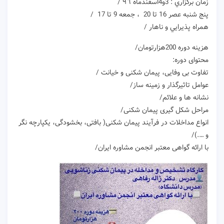
زمان برگزاري : 3و4اسفندماه ٩٦ /
پنج شنبه عصر 16 تا 20 ، جمعه 9 تا 17 /
همراه پذيرايي و ناهار /
هزينه دوره 200هزارتومان/
محتوای دوره:
تفاوت بی وفایی، پیمان شکنی و خیانت /
عوامل تاثیرگذار و زمینه ساز/
نشانه ها و علائم/
مراحل شکل گیری پیمان شکنی/
انواع مداخلات در فرآیند پیمان شکنی( بافتی، بخشودگی، یکپارچه نگر
و ….)/
با ارائه گواهی معتبر انجمن مشاوره ايران/