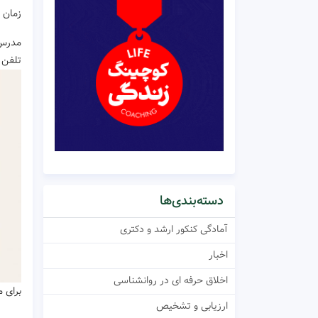
زمان برگزاری 
مدرس:
تلفن : 09170898739 – 74373
دسته‌بندی‌ها
آمادگی کنکور ارشد و دکتری
اخبار
اخلاق حرفه ای در روانشناسی
برای 
ارزیابی و تشخیص