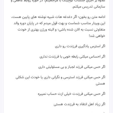
علاوه بر اجرای جلسات کوچینگ با مراجعینم، در حوزه روابط عاطفی و
سازمانی تدریس میکنم.
ادامه متن رو بخون؛ اگر دغدغه هات شبیه نوشته های پایین هست،
این وبینار مناسب شماست و بهت قول میدم که در پایان دوره والد
متفاوتی نسبت به الان شده باشی؛ و البته ورژن بهتری از خودت
خواهی شد!
اگر استرس یادگیری فرزندت رو داری
اگر احساس میکنی رابطه خوبی با فرزندت نداری
اگر حس میکنی فرزند لجباز و بی مسئولیتی داری
اگر حس میکنی فرزند استرسی و نگرانی داری یا خودت این شکلی
هستی
اگر حس میکنی فرزندت خیلی ازت حساب نمیبره
اگر زیاد اهل انتقاد به فرزندت هستی