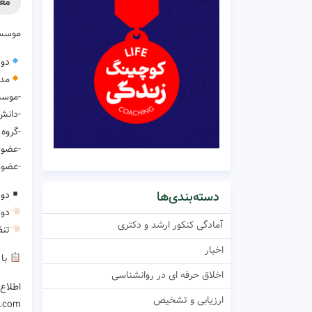
معر
موسسه
دوره جامع ۵۰ 
مدر
-موسس
-دانش 
-گروه
-عضو ا
-عضو 
دور
دسته‌بندی‌ها
دور
آمادگی کنکور ارشد و دکتری
تنظ
اخبار
با 
اخلاق حرفه ای در روانشناسی
اطلاع
ارزیابی و تشخیص
.com