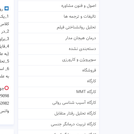
اصول و فنون مشاوره
رون
1_یک
تالیفات و ترجمه ها
کلاس 
تحلیل روانشناختی فیلم
2_در کل فرآیند کلاس نیاز به اتصال صدا و تصویر تمام شرکت کنندگان است.
درمان هیجان مدار
3_برای کار عملی به همراه سوپروایزر ها در گروه های کوچک تر قرار خواهید گرفت.
4_فایل صوتی کلاس به تمام شرکت کنندگان ارائه خواهد شد.
دسته‌بندی نشده
(به ع
سوپرویژن و کارورزی
5_تحلیل و پخش فیلم درمانی درمانگران از جمله: لزلی گرینبرگ،رابرت الیوت و لادیسلاو تیمولاک انجام خواهد شد.
6_ استاندارد های برگزاری کلاس بر اساس دوره های بین المللی میباشد
فروشگاه
به عل
کارگاه
جهت
کارگاه MMT
29098
کارگاه آسیب شناسی روانی
53982
واتس 
کارگاه تحلیل رفتار متقابل
کارگاه تربیت درمانگر جنسی