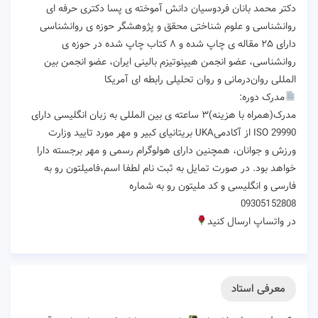
دکتر محمد بانان فردوسیان دانش آموخته ی پسا دکتری حرفه ای
روانشناسی و علوم شناختی محقق و پژوهشگر حوزه ی روانشناسی
دارای ۲۵ مقاله ی چاپ شده و ۸ کتاب چاپ شده در حوزه ی
روانشناسی، عضو انجمن هیپنوتیزم بالینی ایران، عضو انجمن بین
المللی روان‌درمانی و روان تحلیلی رابطه ای آمریکا
مدرک دوره:
مدرک(همراه با هزینه)۳ ساعته ی بین المللی به زبان انگلیسی دارای
ISO 29990 از آکادمیUKA بریتانیای کبیر و مهر مورد تایید وزارت
ورزش و جوانان، همچنین دارای هولوگرام رسمی و مهر برجسته دارا
خواهد بود. در صورت تمایل به ثبت نام لطفا اسم،فامیلتون رو به
فارسی و انگلیسی و کد ملیتون رو به شماره
09305152808
در واتساپ ارسال کنید
معرفی استاد