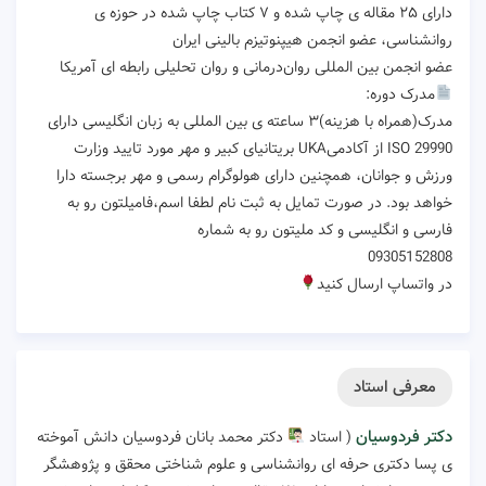
دارای ۲۵ مقاله ی چاپ شده و ۷ کتاب چاپ شده در حوزه ی
روانشناسی، عضو انجمن هیپنوتیزم بالینی ایران
عضو انجمن بین المللی روان‌درمانی و روان تحلیلی رابطه ای آمریکا
مدرک دوره:
مدرک(همراه با هزینه)۳ ساعته ی بین المللی به زبان انگلیسی دارای
ISO 29990 از آکادمیUKA بریتانیای کبیر و مهر مورد تایید وزارت
ورزش و جوانان، همچنین دارای هولوگرام رسمی و مهر برجسته دارا
خواهد بود. در صورت تمایل به ثبت نام لطفا اسم،فامیلتون رو به
فارسی و انگلیسی و کد ملیتون رو به شماره
09305152808
در واتساپ ارسال کنید
معرفی استاد
دکتر فردوسیان
( استاد
دکتر محمد بانان فردوسیان دانش آموخته
ی پسا دکتری حرفه ای روانشناسی و علوم شناختی محقق و پژوهشگر