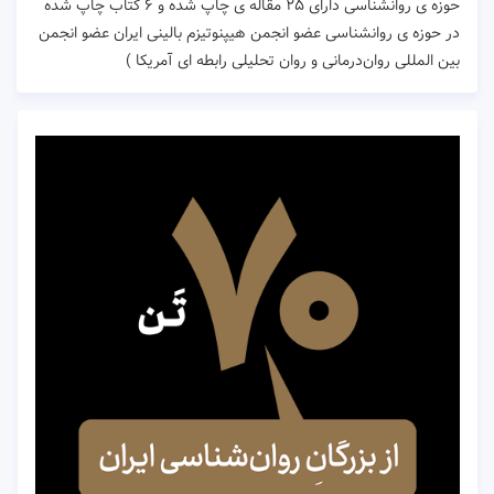
حوزه ی روانشناسی دارای ۲۵ مقاله ی چاپ شده و ۶ کتاب چاپ شده
در حوزه ی روانشناسی عضو انجمن هیپنوتیزم بالینی ایران عضو انجمن
بین المللی روان‌درمانی و روان تحلیلی رابطه ای آمریکا )