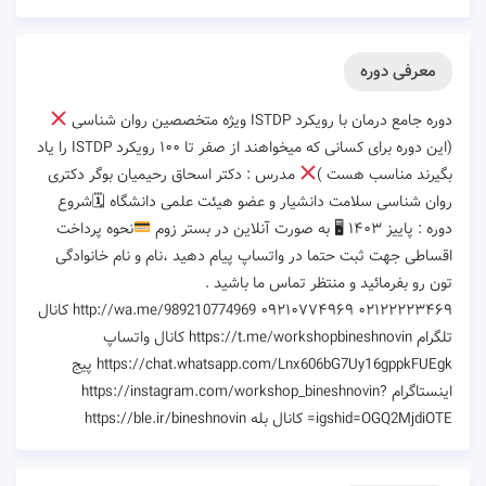
معرفی دوره
دوره جامع درمان با رویکرد ISTDP ویژه متخصصین روان شناسی
(این دوره برای کسانی که میخواهند از صفر تا ۱۰۰ رویکرد ISTDP را یاد
بگیرند مناسب هست )
مدرس : دکتر اسحاق رحیمیان بوگر دکتری
روان شناسی سلامت دانشیار و عضو هیئت علمی دانشگاه 🗓شروع
دوره : پاییز ۱۴۰۳ 🖥 به صورت آنلاین در بستر زوم
نحوه پرداخت
اقساطی جهت ثبت حتما در واتساپ پیام دهید ،نام و نام خانوادگی
تون رو بفرمائید و منتظر تماس ما باشید .
http://wa.me/989210774969 ۰۹۲۱۰۷۷۴۹۶۹ ۰۲۱۲۲۲۲۳۴۶۹ کانال
تلگرام https://t.me/workshopbineshnovin کانال واتساپ
https://chat.whatsapp.com/Lnx606bG7Uy16gppkFUEgk پیج
اینستاگرام https://instagram.com/workshop_bineshnovin?
igshid=OGQ2MjdiOTE= کانال بله https://ble.ir/bineshnovin