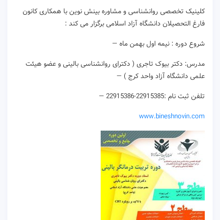
کلینیک تخصصی روانشناسی و مشاوره بینش نوین با همکاری کانون
فارغ التحصیلان دانشگاه آزاد اسلامی برگزار می کند :
شروع دوره : نیمه اول بهمن ماه —
مدرس: دکتر بیوک تاجری ( دکترای روانشناسی بالینی و عضو هیئت
علمی دانشگاه آزاد واحد کرج ) —
تلفن ثبت نام :22915385-22915386 —
www.bineshnovin.com