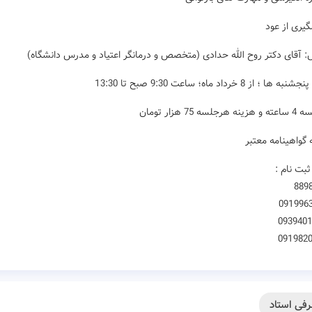
گیری از عود
 آقای دکتر روح الله حدادی (متخصص و درمانگر اعتیاد و مدرس دانشگاه)
ها ؛ از 8 خرداد ماه؛ ساعت 9:30 صبح تا 13:30
ئه گواهینامه معتبر
بت نام :
889
091996
093940
091982
فی استاد