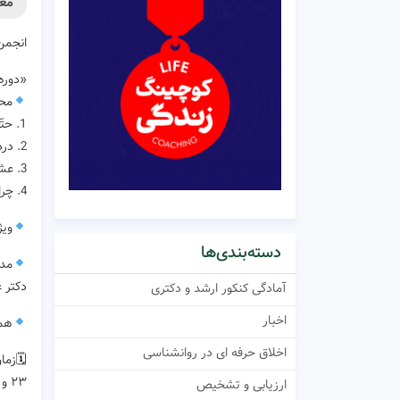
وره
‌کند:
 عشق»
شی:
1. حتّی اگر نباشی می‌آفرینمت: بازخوانی عشق از دریچه معماری ارتباطی مغز
2. درد دوستی: قصّه پاهای شکسته و قلب‌های شکسته
3. عشق و اعتیاد: مواجهه‌ای تجربی با یک استعاره ادبی
4. چرا عاشق می‌شویم؟ خوانشی فرگشتی از غریزه دگرخواهی
دان
دسته‌بندی‌ها
ره:
 بهشتی
آمادگی کنکور ارشد و دکتری
اخبار
هان
اخلاق حرفه ای در روانشناسی
زمان
۲۳ و ۳۰ بهمن‌ماه و ۷ و ۱۴ اسفند‌ماه ۱۴۰۰
ارزیابی و تشخیص