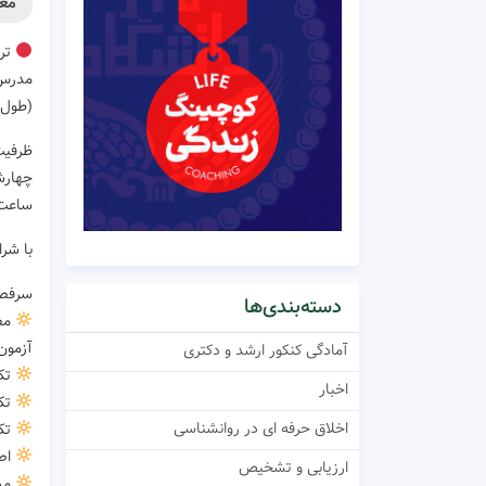
معر
ترب
مدرس:
(طول دوره
ظرفیت
چهارشنبه
ساعت ۹ تا 
با شر
سرفصل
دسته‌بندی‌ها
مصا
آزمون میلون یا MCMI 
آمادگی کنکور ارشد و دکتری
تکن
اخبار
تکن
اخلاق حرفه ای در روانشناسی
تک
اصو
ارزیابی و تشخیص
مدا