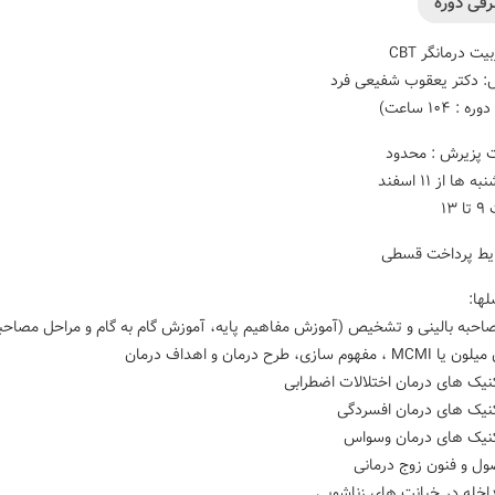
فی دوره
یت درمانگر CBT
 دکتر یعقوب شفیعی فرد
 : ١٠۴ ساعت)
 پزیرش : محدود
 ها از ۱۱ اسفند
۱۳
ایط پرداخت قسطی
ها:
حبه بالینی و تشخیص (آموزش مفاهیم پایه، آموزش گام به گام و مراحل مصاحبه 
، مفهوم سازی، طرح درمان و اهداف درمان
یک های درمان اختلالات اضطرابی
یک های درمان افسردگی
نیک های درمان وسواس
ل و فنون زوج درمانی
خله در خیانت های زناشویی