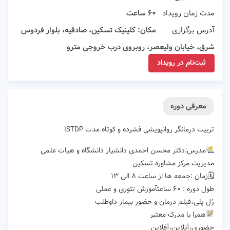
مدت زمان رویداد
۶۰ ساعت
آدرس برگزاری
مکان: کلینیک تسکین، صادقیه، بلوار فردوس
شرق، خیابان ولیعصر، روبروی درب خروجی مترو
ثبت‌نام در رویداد
معرفی دوره
تربیت درمانگر روانپویشی فشرده و کوتاه مدت ISTDP
مدرس:دکتر محسن احمدی دانشیار دانشگاه و هیات علمی
مدیریت مرکز مشاوره تسکین
🗓زمان :جمعه ها از ساعت ۸ الی ۱۳
طول دوره : ۶۰ ساعتآموزش تئوری و عملی
رُل پلی،فیلم درمان و حضور بیمار داوطلب
همرا با مدرک معتبر
حضوری،آنلاین،آفلاین