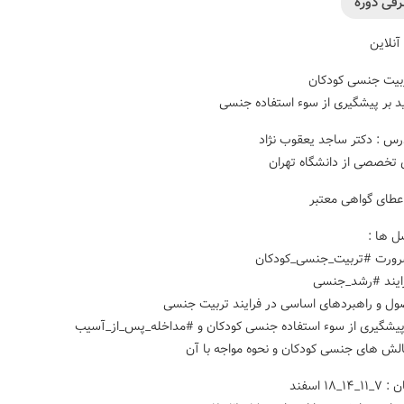
فی دوره
 آنلاین
بیت جنسی کودکان
کید بر پیشگیری از سوء استفاده جنسی
س : دکتر ساجد یعقوب نژاد
 تخصصی از دانشگاه تهران
اعطای گواهی معتبر
 ها :
ورت #تربیت_جنسی_کودکان
ایند #رشد_جنسی
ل و راهبردهای اساسی در فرایند تربیت جنسی
شگیری از سوء استفاده جنسی کودکان و #مداخله_پس_از_آسیب
ش های جنسی کودکان و نحوه مواجه با آن
۱۱_۱۴_۱۸ اسفند