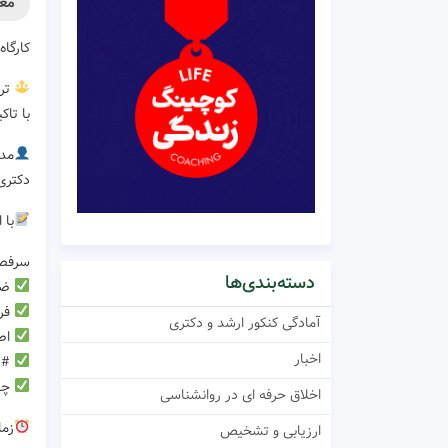
معر
کارگاه
تر
با تا
مدر
دکتری
با 
سرفصل
دسته‌بندی‌ها
ضر
فر
آمادگی کنکور ارشد و دکتری
اصو
اخبار
#پی
چال
اخلاق حرفه ای در روانشناسی
زمان : ۷_
ارزیابی و تشخیص