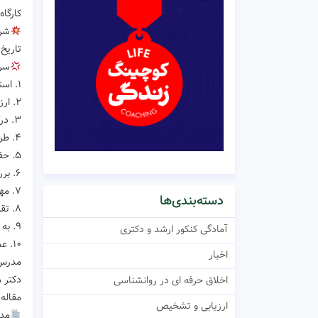
کارگاه
شرک
تاریخ: دوشنب
سرف
۱. استفاده از روش های مبتنی بر پژوهش
۲. ارزیابی و انتخاب شیوه درمان
۳. درک دنیای درونی هریک از زوجین
۴. طراحی فرآیند درمان
۵. حفظ آرامش خود
۶. بررسی رویدادهای تاسف بار گذشته
۷. مهارت های مدیریت تعارض
دسته‌بندی‌ها
۸. تقویت رابطه دوستانه و صمیمانه
۹. به تعویق انداختن قضاوت اخلاقی، هنگام بررسی روابط فرازناشویی
آمادگی کنکور ارشد و دکتری
۱۰. عمیق تر شدن برای ایجاد معانی مشترک
اخبار
مدر
اخلاق حرفه ای در روانشناسی
مقاله ی چاپ شده و ۶ کت
ارزیابی و تشخیص
مدر