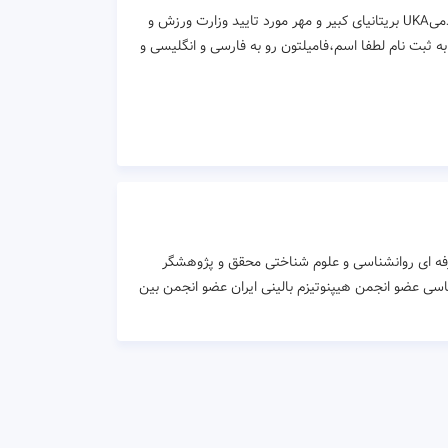
مدرک(همراه با هزینه) ۳ ساعته ی بین المللی به زبان انگلیسی دارای ISO 29990 از آکادمیUKA بریتانیای کبیر و مهر مورد تایید وزارت ورزش و
 ثبت نام لطفا اسم،فامیلتون رو به فارسی و انگلیسی و
فه ای روانشناسی و علوم شناختی محقق و پژوهشگر
اب چاپ شده در حوزه ی روانشناسی عضو انجمن هیپنوتیزم بالینی ایران عضو انجمن بین