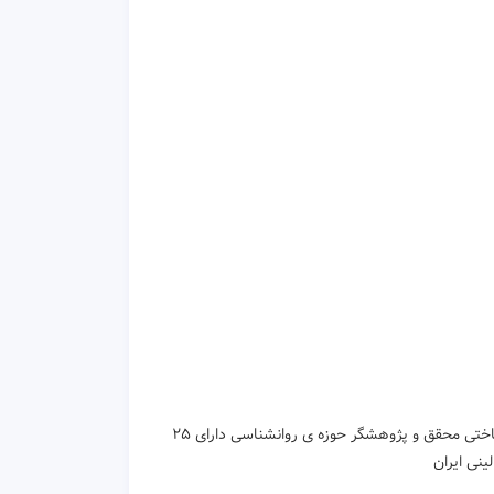
دکتر محمد بانان فردوسیان دانش آموخته ی پسا دکتری حرفه ای روانشناسی و علوم شناختی محقق و پژوهشگر حوزه ی روانشناسی دارای ۲۵