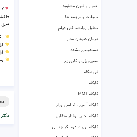
اصول و فنون مشاوره
۴:تشخیص و درمان:
♦️اختل
تالیفات و ترجمه ها
♦️حل 
تحلیل روانشناختی فیلم
امک
درمان هیجان مدار
ارا
دسته‌بندی نشده
ارا
ارس
سوپرویژن و کارورزی
فروشگاه
کارگاه
کارگاه MMT
معر
کارگاه آسیب شناسی روانی
دکتر 
کارگاه تحلیل رفتار متقابل
کارگاه تربیت درمانگر جنسی